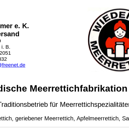
mer e. K.
ersand
9
i. B.
 2051
332
@freenet.de
dische Meerrettichfabrikation 
Traditionsbetrieb für Meerrettichspezialitäte
tich, geriebener Meerrettich, Apfelmeerrettich, S