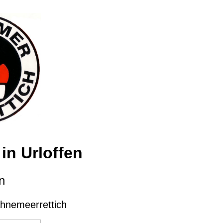
in Urloffen
n
ahnemeerrettich